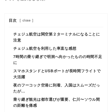
目次
[
close
]
チェジュ航空は関空第２ターミナルになることに
注意
チェジュ航空を利用した率直な感想
7時間の乗り継ぎで明洞へ向かったものの時間不足
に
スマホスタンドとUSBポートが長時間フライトで
大活躍
夜のフーコック空港に到着、入国はスムーズだっ
たが…
乗り継ぎ観光は都市選びが重要、仁川〜ソウル間
の距離を痛感