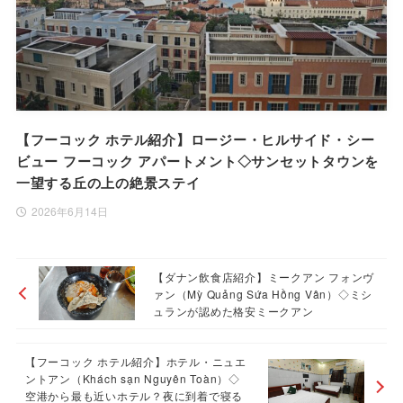
【フーコック ホテル紹介】ロージー・ヒルサイド・シー
ビュー フーコック アパートメント◇サンセットタウンを
一望する丘の上の絶景ステイ
2026年6月14日
【ダナン飲食店紹介】ミークアン フォンヴ
ァン（Mỳ Quảng Sứa Hồng Vân）◇ミシ
ュランが認めた格安ミークアン
【フーコック ホテル紹介】ホテル・ニュエ
ントアン（Khách sạn Nguyên Toàn）◇
空港から最も近いホテル？夜に到着で寝る