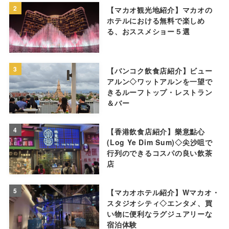
2
【マカオ観光地紹介】マカオの
ホテルにおける無料で楽しめ
る、おススメショー５選
3
【バンコク飲食店紹介】ビュー
アルン◇ワットアルンを一望で
きるルーフトップ・レストラン
＆バー
4
【香港飲食店紹介】樂意點心
(Log Ye Dim Sum)◇尖沙咀で
行列のできるコスパの良い飲茶
店
5
【マカオホテル紹介】Wマカオ・
スタジオシティ◇エンタメ、買
い物に便利なラグジュアリーな
宿泊体験